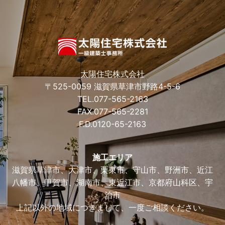
太陽住宅株式会社
〒525-0059 滋賀県草津市野路4-5-6
TEL.
077-565-2163
FAX.077-565-2281
F.D.
0120-65-2163
施工エリア
滋賀県草津市、大津市、栗東市、守山市、野洲市、近江
八幡市、甲賀市、湖南市、東近江市、京都府山科区、宇
治市
上記以外の地域につきまして、一度ご相談ください。