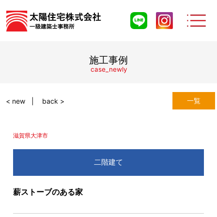
施工事例
case_newly
一覧
< new
back >
滋賀県大津市
二階建て
薪ストーブのある家