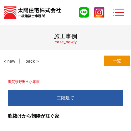
施工事例
case_newly
一覧
< new
back >
滋賀県野洲市小篠原
二階建て
吹抜けから朝陽が注ぐ家