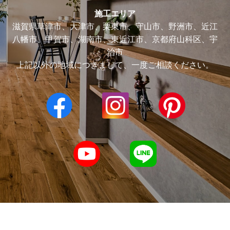
施工エリア
滋賀県草津市、大津市、栗東市、守山市、野洲市、近江
八幡市、甲賀市、湖南市、東近江市、京都府山科区、宇
治市
上記以外の地域につきまして、一度ご相談ください。
© 2021 太陽住宅 Co.,Ltd.