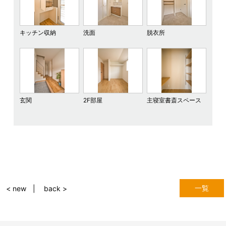
キッチン収納
洗面
脱衣所
玄関
2F部屋
主寝室書斎スペース
一覧
< new
back >