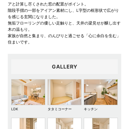
アと計算し尽くされた窓の配置がポイント。
階段手摺の一部をアイアン素材にし、L字型の框形状で広がり
を感じる玄関になりました。
無垢フローリングの優しい足触りと、天井の梁見せが醸し出す
木の温もり。
家族が自然と集まり、のんびりと過ごせる「心に余白を生む」
住まいです。
GALLERY
LDK
タタミコーナー
キッチン