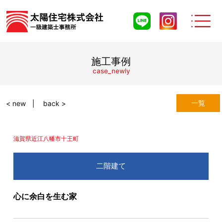
施工事例
case_newly
一覧
< new
back >
滋賀県近江八幡市十王町
二階建て
心に余白を生む家