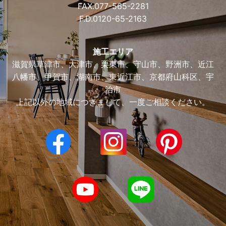
FAX.077-565-2281
F.D.
0120-65-2163
施工エリア
滋賀県草津市、大津市、栗東市、守山市、野洲市、近江
八幡市、甲賀市、湖南市、東近江市、京都府山科区、宇
治市
上記以外の地域につきまして、一度ご相談ください。