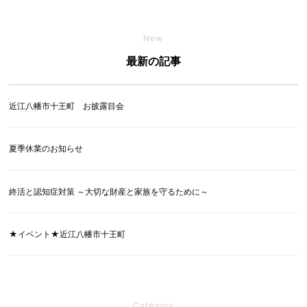
New
最新の記事
近江八幡市十王町 お披露目会
夏季休業のお知らせ
終活と認知症対策 ～大切な財産と家族を守るために～
★イベント★近江八幡市十王町
Category