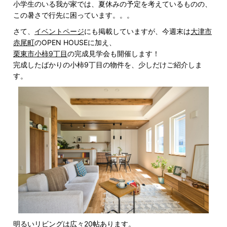
小学生のいる我が家では、夏休みの予定を考えているものの、
この暑さで行先に困っています。。。
さて、
イベントページ
にも掲載していますが、今週末は
大津市
赤尾町
のOPEN HOUSEに加え、
栗東市小柿9丁目
の完成見学会も開催します！
完成したばかりの小柿9丁目の物件を、少しだけご紹介しま
す。
明るいリビングは広々20帖あります。