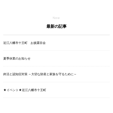
New
最新の記事
近江八幡市十王町 お披露目会
夏季休業のお知らせ
終活と認知症対策 ～大切な財産と家族を守るために～
★イベント★近江八幡市十王町