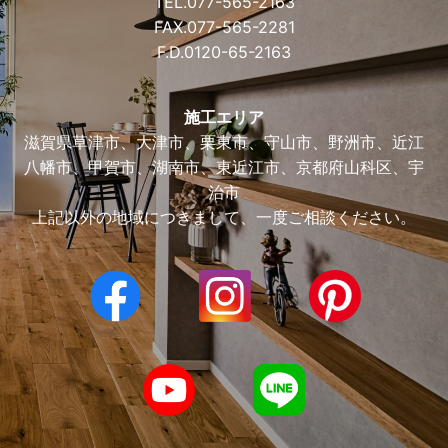
TEL.
077-565-2163
FAX.077-565-2281
F.D.
0120-65-2163
施工エリア
滋賀県草津市、大津市、栗東市、守山市、野洲市、近江
八幡市、甲賀市、湖南市、東近江市、京都府山科区、宇
治市
上記以外の地域につきまして、一度ご相談ください。