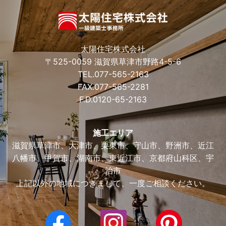
太陽住宅株式会社
〒525-0059 滋賀県草津市野路4-5-6
TEL.
077-565-2163
FAX.077-565-2281
F.D.
0120-65-2163
施工エリア
滋賀県草津市、大津市、栗東市、守山市、野洲市、近江
八幡市、甲賀市、湖南市、東近江市、京都府山科区、宇
治市
上記以外の地域につきまして、一度ご相談ください。