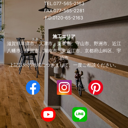
TEL.
077-565-2163
FAX.077-565-2281
F.D.
0120-65-2163
施工エリア
滋賀県草津市、大津市、栗東市、守山市、野洲市、近江
八幡市、甲賀市、湖南市、東近江市、京都府山科区、宇
治市
上記以外の地域につきまして、一度ご相談ください。