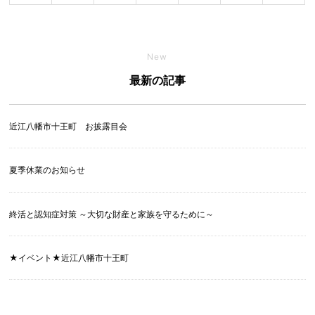
New
最新の記事
近江八幡市十王町 お披露目会
夏季休業のお知らせ
終活と認知症対策 ～大切な財産と家族を守るために～
★イベント★近江八幡市十王町