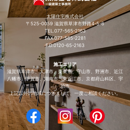
太陽住宅株式会社
〒525-0059 滋賀県草津市野路4-5-6
TEL.
077-565-2163
FAX.077-565-2281
F.D.
0120-65-2163
施工エリア
滋賀県草津市、大津市、栗東市、守山市、野洲市、近江
八幡市、甲賀市、湖南市、東近江市、京都府山科区、宇
治市
上記以外の地域につきまして、一度ご相談ください。