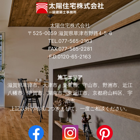
太陽住宅株式会社
〒525-0059 滋賀県草津市野路4-5-6
TEL.
077-565-2163
FAX.077-565-2281
F.D.
0120-65-2163
施工エリア
滋賀県草津市、大津市、栗東市、守山市、野洲市、近江
八幡市、甲賀市、湖南市、東近江市、京都府山科区、宇
治市
上記以外の地域につきまして、一度ご相談ください。