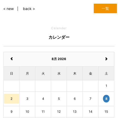
一覧
< new
back >
Calender
カレンダー
8月 2026
日
月
火
水
木
金
土
1
8
2
3
4
5
6
7
9
10
11
12
13
14
15