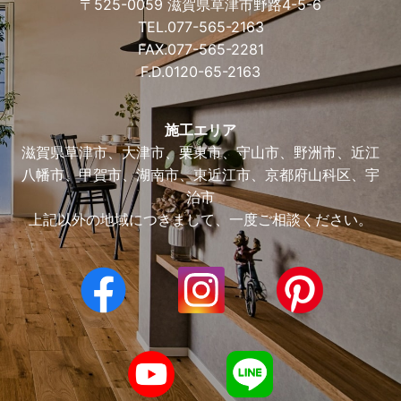
〒525-0059 滋賀県草津市野路4-5-6
TEL.
077-565-2163
FAX.077-565-2281
F.D.
0120-65-2163
施工エリア
滋賀県草津市、大津市、栗東市、守山市、野洲市、近江
八幡市、甲賀市、湖南市、東近江市、京都府山科区、宇
治市
上記以外の地域につきまして、一度ご相談ください。